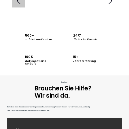
500+
24/7
für Sie im Einsatz
zufriedene Kunden
100%
15+
dokumentierte
Jahre Erfahrung
Abläufe
Kontakt
Brauchen Sie Hilfe?
Wir sind da.
Sie haben einen Schaden oder benötigen schnelle Unterstützung? Melden Sie sich – wir kümmern uns zuverlässig.
Füllen Sie das Formular aus, wir melden uns schnell zurück.