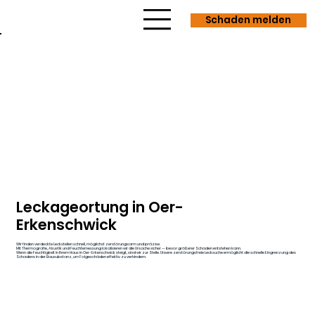
Schaden melden
Leckageortung in Oer-
Erkenschwick
Wir finden verdeckte Leckstellen schnell, möglichst zerstörungsarm und präzise.
Mit Thermografie, Akustik und Feuchtemessung lokalisieren wir die Ursache sicher — bevor größerer Schaden entstehen kann.
Wenn die Feuchtigkeit in Ihrem Haus in Oer-Erkenschwick steigt, sind wir zur Stelle. Unsere zerstörungsfreie Lecksuche ermöglicht die schnelle Eingrenzung des
Schadens in der Bausubstanz, um Folgeschäden effektiv zu verhindern.