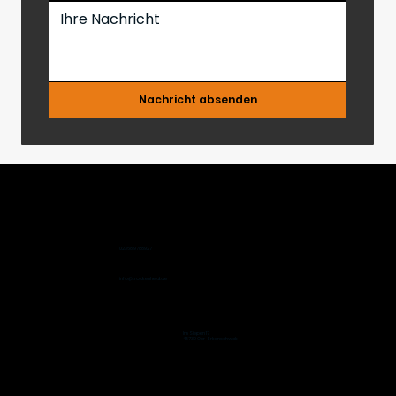
Nachricht absenden
02368 9788927
info@trockenheld.de
Im Siepen 17
45739 Oer-Erkenschwick