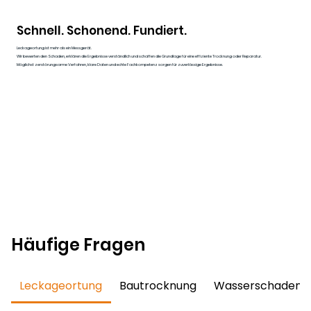
Schnell. Schonend. Fundiert.
Leckageortung ist mehr als ein Messgerät.
Wir bewerten den Schaden, erklären die Ergebnisse verständlich und schaffen die Grundlage für eine effiziente Trocknung oder Reparatur.
Möglichst zerstörungsarme Verfahren, klare Daten und echte Fachkompetenz sorgen für zuverlässige Ergebnisse.
Häufige Fragen
Leckageortung
Bautrocknung
Wasserschadensa