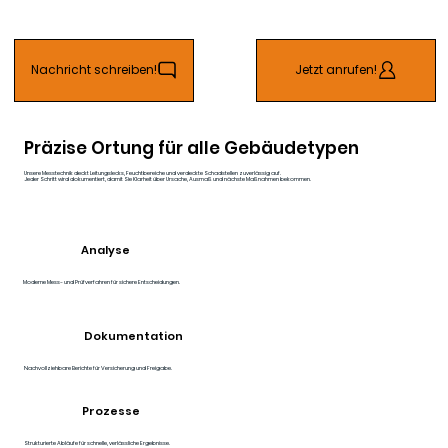
Nachricht schreiben!
Jetzt anrufen!
Präzise Ortung für alle Gebäudetypen
Unsere Messtechnik deckt Leitungslecks, Feuchtbereiche und verdeckte Schadstellen zuverlässig auf.
Jeder Schritt wird dokumentiert, damit Sie Klarheit über Ursache, Ausmaß und nächste Maßnahmen bekommen.
Analyse
Moderne Mess- und Prüfverfahren für sichere Entscheidungen.
Dokumentation
Nachvollziehbare Berichte für Versicherung und Freigabe.
Prozesse
Strukturierte Abläufe für schnelle, verlässliche Ergebnisse.