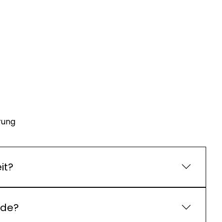
rung
it?
er ein unerklärlich hoher Wasserverbrauch. Wenn
asserschaden vorliegt und welche Schritte sinnvoll
ude?