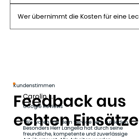
Wir setzen auf moderne, überwiegend zerstörungs
überhaupt, nur punktuell öffnen – das reduziert 
Wer übernimmt die Kosten für eine Le
In vielen Fällen sind die Kosten der notwendigen
Schadenmeldung, erstellen eine aussagekräftige
werden.
Kundenstimmen
Feedback aus
Carolin L.
Google Reviews
echten Einsätz
"Wir waren mit dem Service sehr zufrieden.
Besonders Herr Langella hat durch seine
freundliche, kompetente und zuverlässige