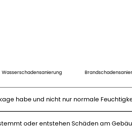
Wasserschadensanierung
Brandschadensanie
eckage habe und nicht nur normale Feuchtigke
 feuchte Flecken, abplatzender Putz, muffiger Geruch od
 Situation vor Ort und sagen Ihnen klar, ob ein Leitungsw
fgestemmt oder entstehen Schäden am Gebä