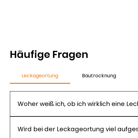
Häufige Fragen
Leckageortung
Bautrocknung
Woher weiß ich, ob ich wirklich eine L
Typische Warnsignale sind plötzlich auftretende
Sie unsicher sind, kommen wir zu Ihnen, prüfen die
Wird bei der Leckageortung viel au
sind.