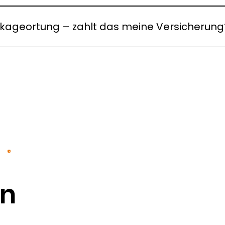
arme Mess- und Ortungsverfahren. So lokalisieren wir di
Schmutz, Lärm und Folgekosten deutlich.
ckageortung – zahlt das meine Versicherung
 Leckageortung über Ihre Gebäude- oder Hausratversicher
 Dokumentation und klären auf Wunsch direkt mit Ihrer 
en