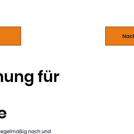
Nach
nung für
e
n regelmäßig nach und