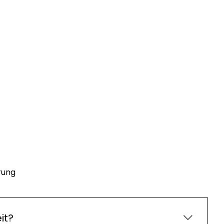
rung
it?