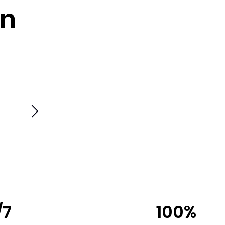
en
100%
/7