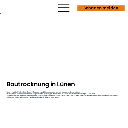
Schaden melden
Bautrocknung in Lünen
Unsere Fachkräfte trocknen Estrich, Mauerwerk und Dämmschichten schnell, sicher und dokumentiert.
Mit moderner Technik verhindern wir Folgeschäden und sorgen dafür, dass Ihr Gebäude wieder vollständig nutzbar wird.
Schnelle Reaktion und effektive Bautrocknung nach Überschwemmungen oder Rohrbrüchen in Lünen. Wir entfernen die Feuchtigkeit aus dem Mauerwerk und
Estrich, um Schimmelwachstum und Bauschäden effektiv zu verhindern.