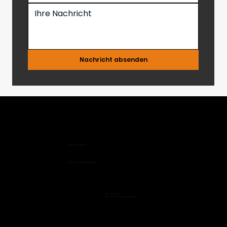
Nachricht absenden
02368 9788927
info@trockenheld.de
Im Siepen 17
45739 Oer-Erkenschwick