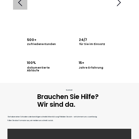
500+
24/7
für Sie im Einsatz
zufriedene Kunden
100%
15+
dokumentierte
Jahre Erfahrung
Abläufe
Kontakt
Brauchen Sie Hilfe?
Wir sind da.
Sie haben einen Schaden oder benötigen schnelle Unterstützung? Melden Sie sich – wir kümmern uns zuverlässig.
Füllen Sie das Formular aus, wir melden uns schnell zurück.