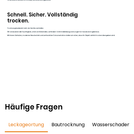
Strukturierte Abläufe für schnelle, verlässliche Ergebnisse.
Schnell. Sicher. Vollständig
trocken.
Trocknung bedeutet mehr als Geräte aufstellen.
Wir analysieren die Feuchtigkeit, schützen Materialien, verhindern Schimmelbildung und sorgen für messbare Ergebnisse.
Mit klaren Abläufen, moderner Messtechnik und verlässlicher Dokumentation stellen wir sicher, dass Ihr Objekt wirklich trocken übergeben wird.
Häufige Fragen
Leckageortung
Bautrocknung
Wasserschadensa