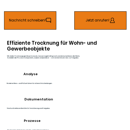
Nachricht schreiben!
Jetzt anrufen!
Effiziente Trocknung für Wohn- und
Gewerbeobjekte
Wir stellen Trocknungsgeräte präzise ein, messen regelmäßig nach und dokumentieren alle Werte.
So bleibt der Prozess transparent, sauber und planbar — vom ersten Einsatz bis zur Freigabe.
Analyse
Moderne Mess- und Prüfverfahren für sichere Entscheidungen.
Dokumentation
Nachvollziehbare Berichte für Versicherung und Freigabe.
Prozesse