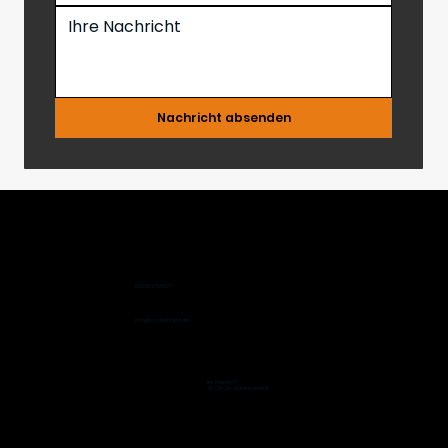
Nachricht absenden
02368 9788927
info@trockenheld.de
Im Siepen 17
45739 Oer-Erkenschwick