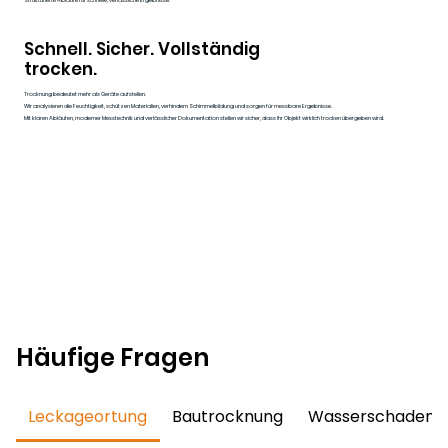
Strukturierte Abläufe für schnelle, verlässliche Ergebnisse.
Schnell. Sicher. Vollständig
trocken.
Trocknung bedeutet mehr als Geräte aufstellen.
Wir analysieren die Feuchtigkeit, schützen Materialien, verhindern Schimmelbildung und sorgen für messbare Ergebnisse.
Mit klaren Abläufen, moderner Messtechnik und verlässlicher Dokumentation stellen wir sicher, dass Ihr Objekt wirklich trocken übergeben wird.
Häufige Fragen
Leckageortung
Bautrocknung
Wasserschadensa