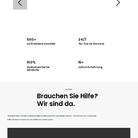
500+
24/7
für Sie im Einsatz
zufriedene Kunden
100%
15+
dokumentierte
Jahre Erfahrung
Abläufe
Kontakt
Brauchen Sie Hilfe?
Wir sind da.
Sie haben einen Schaden oder benötigen schnelle Unterstützung? Melden Sie sich – wir kümmern uns zuverlässig.
Füllen Sie das Formular aus, wir melden uns schnell zurück.