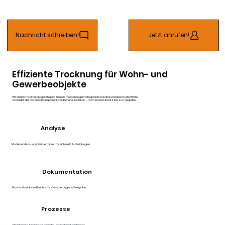
Nachricht schreiben!
Jetzt anrufen!
Effiziente Trocknung für Wohn- und
Gewerbeobjekte
Wir stellen Trocknungsgeräte präzise ein, messen regelmäßig nach und dokumentieren alle Werte.
So bleibt der Prozess transparent, sauber und planbar — vom ersten Einsatz bis zur Freigabe.
Analyse
Moderne Mess- und Prüfverfahren für sichere Entscheidungen.
Dokumentation
Nachvollziehbare Berichte für Versicherung und Freigabe.
Prozesse