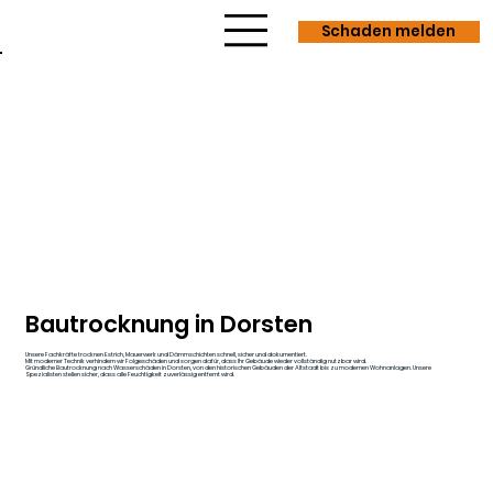
Schaden melden
Bautrocknung in Dorsten
Unsere Fachkräfte trocknen Estrich, Mauerwerk und Dämmschichten schnell, sicher und dokumentiert.
Mit moderner Technik verhindern wir Folgeschäden und sorgen dafür, dass Ihr Gebäude wieder vollständig nutzbar wird.
Gründliche Bautrocknung nach Wasserschäden in Dorsten, von den historischen Gebäuden der Altstadt bis zu modernen Wohnanlagen. Unsere
Spezialisten stellen sicher, dass alle Feuchtigkeit zuverlässig entfernt wird.