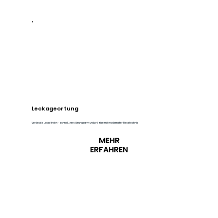
Leckageortung
Verdeckte Lecks finden – schnell, zerstörungsarm und präzise mit modernster Messtechnik.
MEHR
ERFAHREN