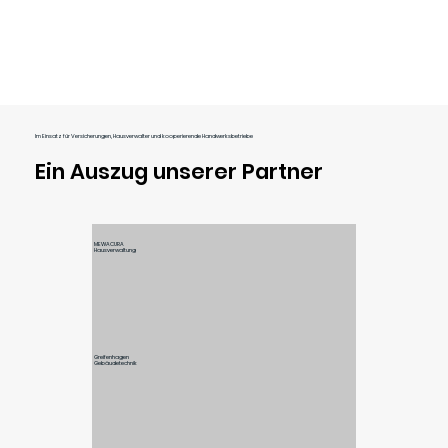
Im Einsatz für Versicherungen, Hausverwalter und kooperierende Handwerksbetriebe
Ein Auszug unserer Partner
MEWACURA
Hausverwaltung
Greifenhagen
Gebäudetechnik