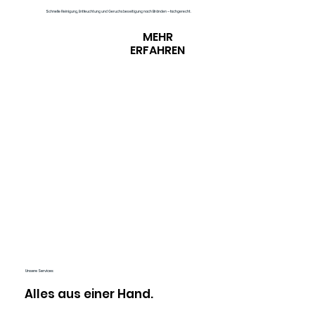
Schnelle Reinigung, Entfeuchtung und Geruchsbeseitigung nach Bränden – fachgerecht.
MEHR
ERFAHREN
Unsere Services
Alles aus einer Hand.