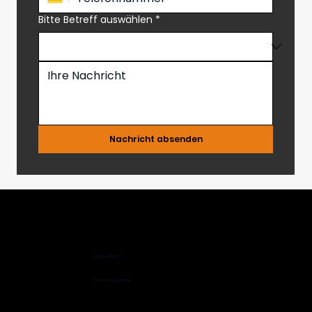
Bitte Betreff auswählen
*
Nachricht absenden
02368 9788927
info@trockenheld.de